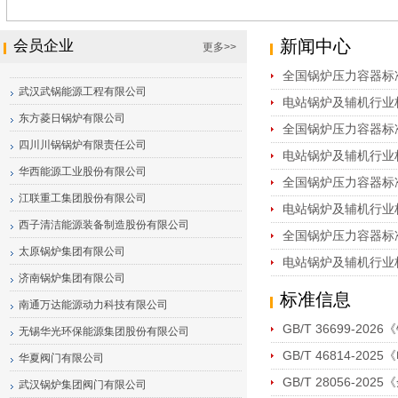
上海亚核阀业成套有限公司
哈电集团哈尔滨电站阀门有限公司
新闻中心
会员企业
更多>>
上海四方锅炉集团工程成套有限公司
全国锅炉压力容器标
武汉武锅能源工程有限公司
电站锅炉及辅机行业标
东方菱日锅炉有限公司
全国锅炉压力容器标
四川川锅锅炉有限责任公司
电站锅炉及辅机行业标
华西能源工业股份有限公司
全国锅炉压力容器标
江联重工集团股份有限公司
电站锅炉及辅机行业标
西子清洁能源装备制造股份有限公司
全国锅炉压力容器标
太原锅炉集团有限公司
电站锅炉及辅机行业标
济南锅炉集团有限公司
标准信息
南通万达能源动力科技有限公司
无锡华光环保能源集团股份有限公司
GB/T 36699-20
华夏阀门有限公司
GB/T 46814-20
武汉锅炉集团阀门有限公司
GB/T 28056-20