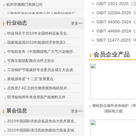
杭州华惠阀门有限公司
GB/T 1921-202
上海电气电站设备有限公司上海电站辅机厂
GB/T 10184-20
武汉锅炉股份有限公司
GB/T 44906-20
行业动态
更多>>
北京巴布科克·威尔科克斯有限公司
GB/T 44684-20
特设局关于2010年全国特种设备安全..
哈尔滨锅炉厂有限责任公司
NB/T 11477-20
国家能源局2010年能源经济形势及2..
锅炉燃烧器设计与改造
上海锅炉厂有限公司
中电联发布《中国燃煤电厂大气污染物控..
会员企业产品
东方电气集团东方锅炉股份有限公司
可再生能源配额办法呼之欲出
上海发电设备成套设计研究院有限责任公司
工业锅炉节能减排专业委员会成立大会成..
东辰智能科技有限公司
新能源将是“十二五”发展重点
徐州燃烧控制研究院有限公司
总投资2.4亿元的生物质能热电机组并..
大连弹簧有限公司
田湾核电明年将使用国产核燃料元件
青岛电站阀门有限公司
燃机联合循环余热锅炉（
国际电力股..
展会信息
更多>>
上海亚核阀业成套有限公司
哈电集团哈尔滨电站阀门有限公司
2015中国国际供热设备及热动力技术展览..
上海四方锅炉集团工程成套有限公司
2015中国国际清洁高效热能动力装备及锅..